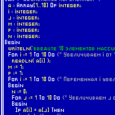
a :
Array
[1..10]
Of
integer;
i : integer;
j : integer;
m : integer;
p : integer;
n : integer;
Begin
writeln(
'введите 10 элементов масси
For
i := 1
To
10
Do
{* Увеличиваем i от 
readln( a[i] );
m := 1;
p := 1;
For
i := 1
To
10
Do
{* Переменная i увел
Begin
n := 0;
For
j := 1
To
10
Do
{* Увеличиваем j о
Begin
If
a[i] = a[j]
Then