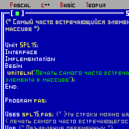
Pascal
c++
Basic
Теория
{* Cамый часто встречающийся элемен
массиве *}
Unit
SPL15;
Interface
Implementation
Begin
writeln(
'Печать самого часто встре
элемента в массиве'
);
End
.
Program
pas;
Uses
spl15.pas;
{* Эту строку можно уд
{ печать самого часто встречающегос
Var
{* Объявление переменных *}