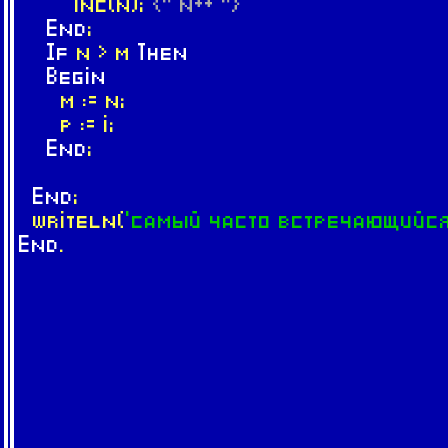
inc(n);
{* n++ *}
End
;
If
n > m
Then
Begin
m := n;
p := i;
End
;
End
;
writeln(
'самый часто встречающийся
End
.