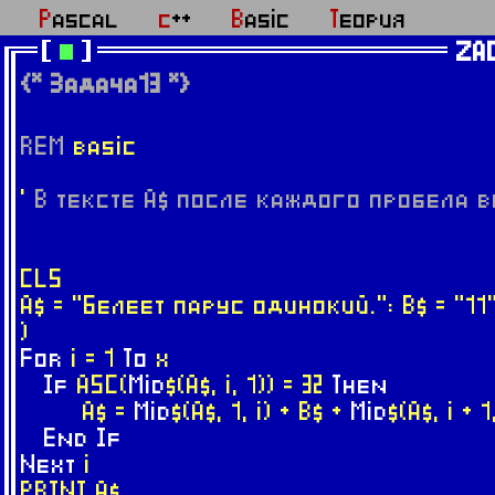
Pascal
c++
Basic
Теория
ZA
{* Задача13 *}
REM
basic
'
В тексте A$ после каждого пробела в
CLS
A$ = "Белеет парус одинокий.": B$ = "11"
)
For
i = 1
To
x
If
ASC(
Mid
$(A$, i, 1)) = 32
Then
A$ =
Mid
$(A$, 1, i) + B$ +
Mid
$(A$, i + 1
End
If
Next
i
PRINT A$