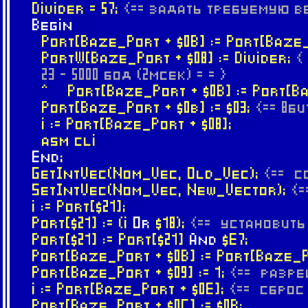
Divider = 57;
{== задать требуемую в
Begin
Port[Baze_Port + $0B] := Port[Baze_
PortW[Baze_Port + $08] := Divider;
{
23 - 5000 бод (2мсек) = = }
^ Port[Baze_Port + $0B] := Port[Ba
Port[Baze_Port + $0b] := $03;
{== 8би
i := Port[Baze_Port + $08];
asm cli
End
;
GetIntVec(Nom_Vec, Old_Vec);
{== с
SetIntVec(Nom_Vec, New_Vector);
{
i := Port[$21];
Port[$21] := (i
Or
$18);
{== установи
Port[$21] := Port[$21]
And
$E7;
Port[Baze_Port + $0B] := Port[Baze_P
Port[Baze_Port + $09] := 1;
{== разре
i := Port[Baze_Port + $0E];
{== сбро
Port[Baze_Port + $0C] := $0B;