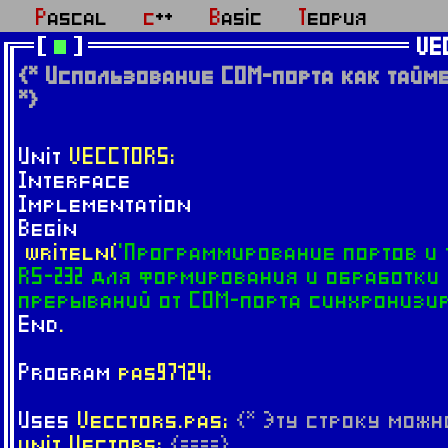
Pascal
c++
Basic
Теория
VE
{* Использование COM-порта как тайм
*}
Unit
VECCTORS;
Interface
Implementation
Begin
writeln(
'Программирование портов и
RS-232 для формирования и обработки
прерываний от СОМ-порта синхронизи
End
.
Program
pas97124;
Uses
Vecctors.pas;
{* Эту строку можн
unit Vectors;
{====}