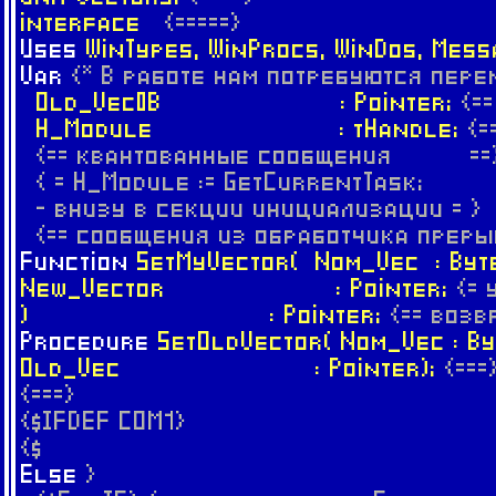
interface
{=====}
Uses
WinTypes, WinProcs, WinDos, Mes
Var
{* В работе нам потребуются пере
Old_Vec0B : Pointer;
{=
H_Module : tHandle;
{=
{== квантованные сообщения ==
{ = H_Module := GetCurrentTask;
- внизу в секции инициализации = }
{== сообщения из обработчика преры
Function
SetMyVector( Nom_Vec : Byt
New_Vector : Pointer;
{=
) : Pointer;
{== воз
Procedure
SetOldVector( Nom_Vec : By
Old_Vec : Pointer);
{===
{===}
{$IFDEF COM1}
{$
Else
}