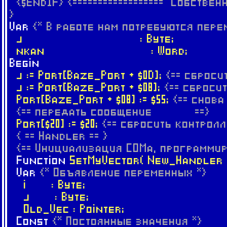
{$EndIF}
{================== Собстве
}
Var
{* В работе нам потребуются пере
j : Byte;
nkan : Word;
Begin
j := Port[Baze_Port + $0D];
{== сброс
j := Port[Baze_Port + $08];
{== сбро
Port[Baze_Port + $08] := $55;
{== снов
{== передать сообщение ==}
Port[$20] := $20;
{== сбросить контро
{ == Handler == }
{== Инициализация COMa, программир
Function
SetMyVector( New_Handler :
Var
{* Объявление переменных *}
i : Byte;
j : Byte;
Old_Vec : Pointer;
Const
{* Постоянные значения *}