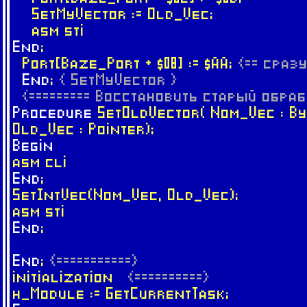
SetMyVector := Old_Vec;
asm sti
End
;
Port[Baze_Port + $08] := $AA;
{== сраз
End
;
{ SetMyVector }
{========= Восстановить старый обработ
Procedure
SetOldVector( Nom_Vec : By
Old_Vec : Pointer);
Begin
asm cli
End
;
SetIntVec(Nom_Vec, Old_Vec);
asm sti
End
;
End
;
{===========}
initialization
{==========}
h_Module := GetCurrentTask;