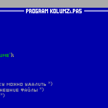
PROGRAM KOLUMZ;.PAS
име'
);
оку можно удалить *}
нешние файлы *}
*}