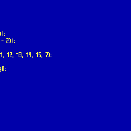
));
- 2));
, 12, 13, 14, 15, 7);
$0;