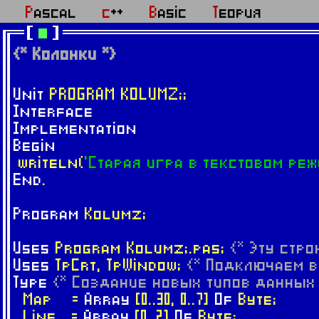
Pascal
c++
Basic
Теория
{* Колонки *}
Unit
PROGRAM KOLUMZ;;
Interface
Implementation
Begin
writeln(
'Старая игра в текстовом реж
End
.
Program
Kolumz;
Uses
Program Kolumz;.pas;
{* Эту стр
Uses
TpCrt, TpWindow;
{* Подключаем в
Type
{* Создание новых типов данных 
Map =
Array
[0..30, 0..7]
Of
Byte;
Line =
Array
[0..2]
Of
Byte;