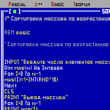
Pascal
c++
Basic
Теория
SO
{* Сортировка массива по возрастани
REM
basic
'
Сортировка массива по возрастанию
INPUT "Введите число элементов масс
Dim
mas(n)
As
Integer
For
I=0
To
n-1
mas(I)=1+INT(RND*10)
Next
CLS
PRINT "Вывод массива"
For
I=0
To
n-1
PRINT mas(I);