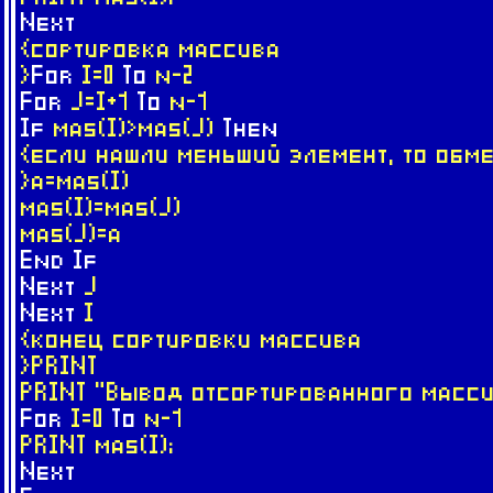
Next
{сортировка массива
}
For
I=0
To
n-2
For
J=I+1
To
n-1
If
mas(I)>mas(J)
Then
{если нашли меньший элемент, то обм
}a=mas(I)
mas(I)=mas(J)
mas(J)=a
End
If
Next
J
Next
I
{конец сортировки массива
}PRINT
PRINT "Вывод отсортированного масс
For
I=0
To
n-1
PRINT mas(I);
Next