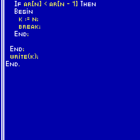
If
ar[n] < ar[n - 1]
Then
Begin
k := n;
break;
End
;
End
;
write(k);
End
.