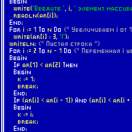
Begin
write(
'Введите '
, i,
' элемент массива
readln(ar[i]);
End
;
For
i := 1
To
n
Do
{* Увеличиваем i от 1
write(ar[i] : 3,
'|'
);
writeln;
{* Пустая строка *}
For
i := 2
To
n - 1
Do
{* Переменная i у
Begin
If
ar[1] < ar[2]
Then
Begin
k := 1;
break;
End
;
If
(ar[i] < ar[i - 1])
And
(ar[i] < ar[i +
Begin
k := i;
break;
End
;