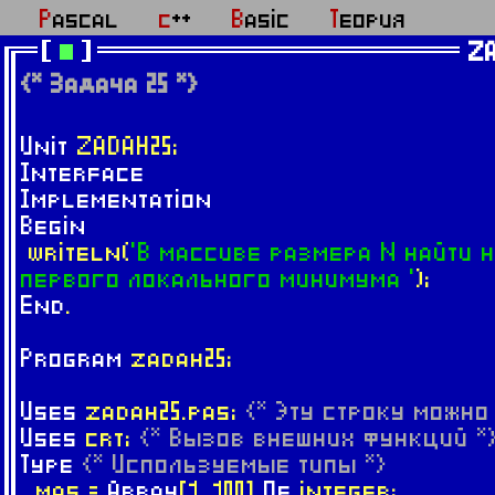
Pascal
c++
Basic
Теория
ZA
{* Задача 25 *}
Unit
ZADAH25;
Interface
Implementation
Begin
writeln(
'В массиве размера N найти 
первого локального минимума '
);
End
.
Program
zadah25;
Uses
zadah25.pas;
{* Эту строку можно
Uses
crt;
{* Вызов внешних функций *
Type
{* Используемые типы *}
mas =
Array
[1..100]
Of
integer;