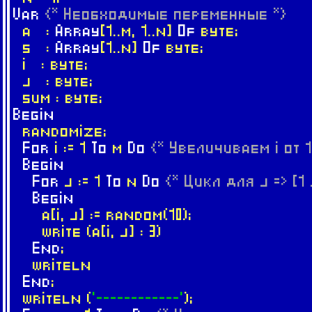
Var
{* Необходимые переменные *}
a :
Array
[1..m, 1..n]
Of
byte;
s :
Array
[1..n]
Of
byte;
i : byte;
j : byte;
sum : byte;
Begin
randomize;
For
i := 1
To
m
Do
{* Увеличиваем i от 1
Begin
For
j := 1
To
n
Do
{* Цикл для j => [1 .
Begin
a[i, j] := random(10);
write (a[i, j] : 3)
End
;
writeln
End
;
writeln (
'------------'
);