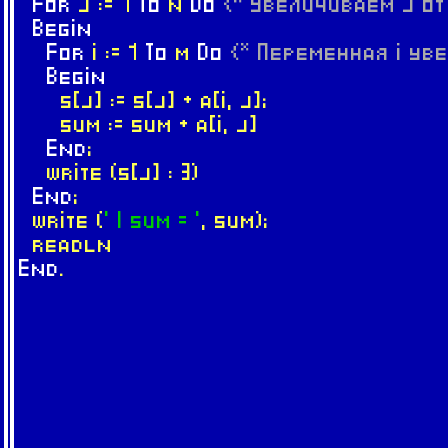
For
j := 1
To
n
Do
{* Увеличиваем j от 
Begin
For
i := 1
To
m
Do
{* Переменная i уве
Begin
s[j] := s[j] + a[i, j];
sum := sum + a[i, j]
End
;
write (s[j] : 3)
End
;
write (
' | sum = '
, sum);
readln
End
.