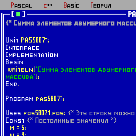
Pascal
c++
Basic
Теория
PA
{* Сумма элементов двумерного масси
Unit
PAS58071;
Interface
Implementation
Begin
writeln(
'Сумма элементов двумерног
массива'
);
End
.
Program
pas58071;
Uses
pas58071.pas;
{* Эту строку можно
Const
{* Постоянные значения *}
m = 5;
n = 4;