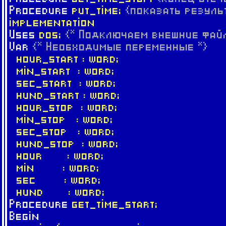
Procedure
put_time;
{показать резуль
implementation
Uses
dos;
{* Подключаем внешние фай
Var
{* Необходимые переменные *}
hour_start : word;
min_start : word;
sec_start : word;
hund_start : word;
hour_stop : word;
min_stop : word;
sec_stop : word;
hund_stop : word;
hour : word;
min : word;
sec : word;
hund : word;
Procedure
get_time_start;
Begin