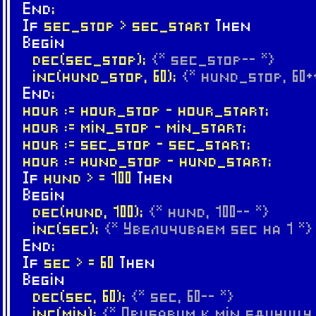
End
;
If
sec_stop > sec_start
Then
Begin
dec(sec_stop);
{* sec_stop-- *}
inc(hund_stop, 60);
{* hund_stop, 60+
End
;
hour := hour_stop - hour_start;
hour := min_stop - min_start;
hour := sec_stop - sec_start;
hour := hund_stop - hund_start;
If
hund > = 100
Then
Begin
dec(hund, 100);
{* hund, 100-- *}
inc(sec);
{* Увеличиваем sec на 1 *}
End
;
If
sec > = 60
Then
Begin
dec(sec, 60);
{* sec, 60-- *}
inc(min);
{* Прибавим к min единицу 