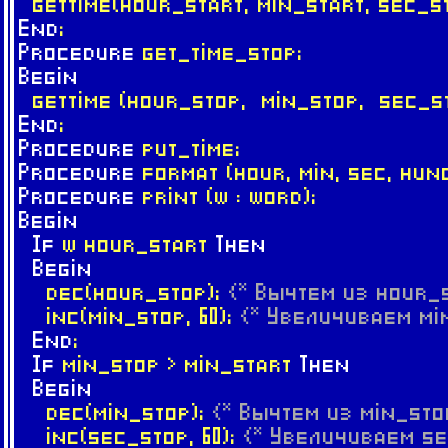
gettime(hour_start, min_start, sec_st
End
;
Procedure
get_time_stop;
Begin
gettime (hour_stop, min_stop, sec_s
End
;
Procedure
put_time;
Procedure
format (hour, min, sec, hund
Procedure
print (w : word);
Begin
If
w hour_start
Then
Begin
dec(hour_stop);
{* Вычтем из hour_
inc(min_stop, 60);
{* Увеличиваем min
End
;
If
min_stop > min_start
Then
Begin
dec(min_stop);
{* Вычтем из min_sto
inc(sec_stop, 60);
{* Увеличиваем sec