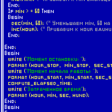
End
;
If
min > = 60
Then
Begin
dec(min, 60);
{* Уменьшаем min, 60 на 
inc(hour);
{* Прибавим к hour едини
End
;
End
;
Begin
write (
'Момент остановки: '
);
format (hour_stop, min_stop, sec_st
write (
'Момент начала работы: '
);
format (hour_start, min_start, sec_s
compute_elapsed_time;
write (
'Затраченное время'
);
format (hour, min, sec, hund);
End
;
Begin