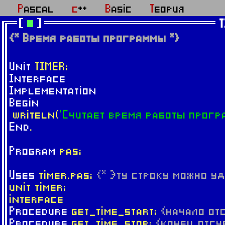
Pascal
c++
Basic
Теория
{* Время работы программы *}
Unit
TIMER;
Interface
Implementation
Begin
writeln(
'Считает время работы прогр
End
.
Program
pas;
Uses
timer.pas;
{* Эту строку можно уд
unit timer;
interface
Procedure
get_time_start;
{начало от
Procedure
get_time_stop;
{конец отсч