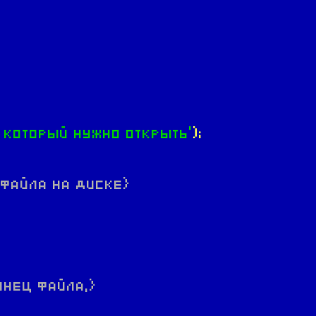
 который нужно открыть'
);
 файла на диске}
онец файла,}