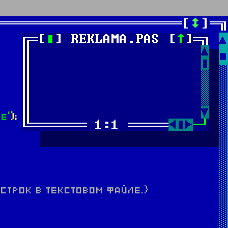
е'
);
трок в текстовом файле.}