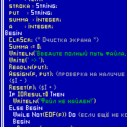
stroka :
String
;
put :
String
;
summa : integer;
a : integer;
Begin
ClrScr;
{* Очистка экрана *}
Summa := 0;
Writeln(
'Введите полный путь файла,
Write(
' -> '
);
Readln(put);
Assign(f, put);
{проверка на наличие
{$I - }
Reset(f);
{$I + }
If
IOResult0
Then
Writeln(
'Файл не найден!'
)
Else
Begin
While
Not
(EOF(f))
Do
{если ещё не к
Begin