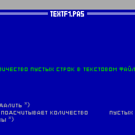
TEXTF1.PAS
}
ичество пустых строк в текстовом файл
далить *}
ая подсчитывает количество пустых с
ы *}