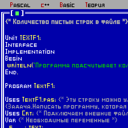
Pascal
c++
Basic
Теория
{* Количество пустых строк в файле *
Unit
TEXTF1;
Interface
Implementation
Begin
writeln(
'Программа подсчитывает кол
End
.
Program
TextF1;
Uses
TextF1.pas;
{* Эту строку можно у
{Задача.Написать программу, котор
Uses
Crt;
{* Подключаем внешние файл
Var
{* Необходимые переменные *}
f : text;