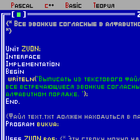
Pascal
c++
Basic
Теория
{* Все звонкие согласные в алфавитн
*}
Unit
ZVON;
Interface
Implementation
Begin
writeln(
'Выписать из текстового файл
все встречающиеся звонкие согласны
алфавитном порядке. '
);
End
.
{Файл text.txt должен находиться в п
Program
bukva;
Uses
ZVON.pas;
{* Эту строку можно уд