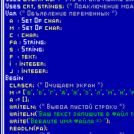
Uses
crt, strings;
{* Подключение мод
Var
{* Объявление переменных *}
a :
Set
Of
char;
m :
Set
Of
char;
c : char;
fa :
String
;
s :
String
;
f : text;
i : integer;
j : integer;
Begin
clrscr;
{* Очищаем экран *}
m := [
'б'
,
'в'
,
'г'
,
'д'
,
'ж'
,
'з'
,
'л'
,
'м'
,
'н'
,
'
a := [];
writeln;
{* Вывод пустой строки *}
writeln(
'Ваш текст запишите в файл t
write(
'Введите имя файла => '
);
readln(fa);