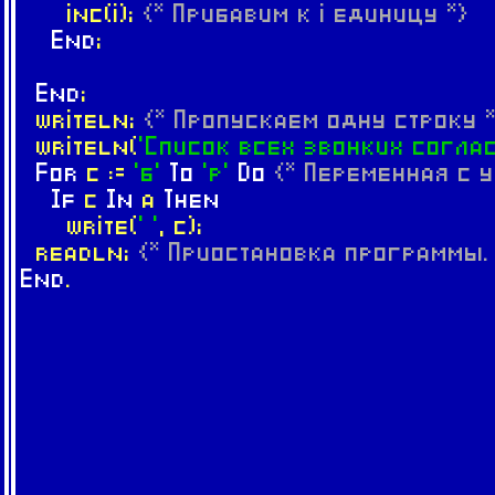
inc(i);
{* Прибавим к i единицу *}
End
;
End
;
writeln;
{* Пропускаем одну строку 
writeln(
'Список всех звонких согла
For
c :=
'б'
To
'р'
Do
{* Переменная c 
If
c
In
a
Then
write(
' '
, c);
readln;
{* Приостановка программы.
End
.