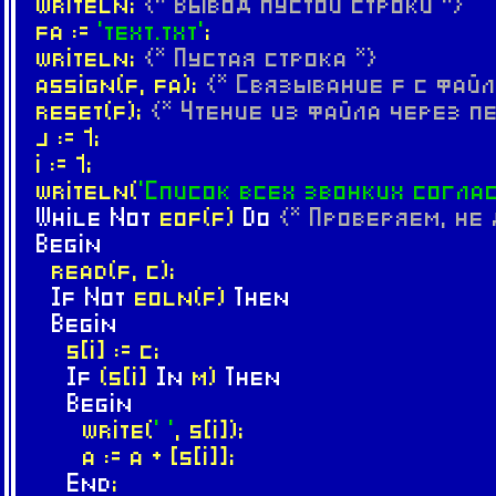
writeln;
{* Вывод пустой строки *}
fa :=
'text.txt'
;
writeln;
{* Пустая строка *}
assign(f, fa);
{* Связывание f с файл
reset(f);
{* Чтение из файла через п
j := 1;
i := 1;
writeln(
'Список всех звонких согла
While
Not
eof(f)
Do
{* Проверяем, не
Begin
read(f, c);
If
Not
eoln(f)
Then
Begin
s[i] := c;
If
(s[i]
In
m)
Then
Begin
write(
' '
, s[i]);
a := a + [s[i]];
End
;