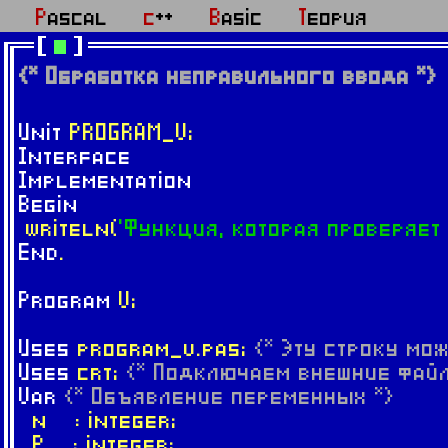
Pascal
c++
Basic
Теория
{* Обработка неправильного ввода *}
Unit
PROGRAM_V;
Interface
Implementation
Begin
writeln(
'Функция, которая проверяет
End
.
Program
V;
Uses
program_v.pas;
{* Эту строку мо
Uses
crt;
{* Подключаем внешние файл
Var
{* Объявление переменных *}
n : integer;
P : integer;