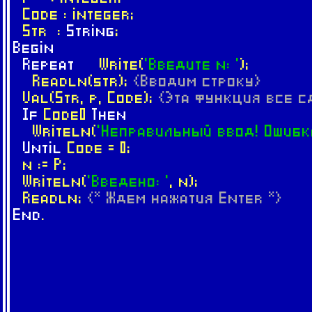
Code : integer;
Str :
String
;
Begin
Repeat
Write(
'Введите n: '
);
Readln(str);
{Вводим строку}
Val(Str, p, Code);
{Эта функция все с
If
Code0
Then
Writeln(
'Неправильный ввод! Ошибка
Until
Code = 0;
n := P;
Writeln(
'Введено: '
, n);
Readln;
{* Ждем нажатия Enter *}
End
.