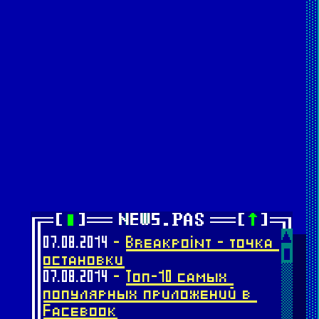
07.08.2014
-
Breakpoint - точка
остановки
07.08.2014
-
Топ-10 самых
популярных приложений в
Facebook