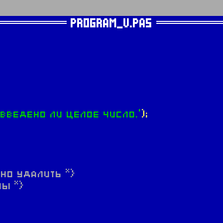
PROGRAM_V.PAS
 введено ли целое число.'
);
жно удалить *}
ы *}