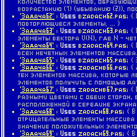
количество элементов, образующ
возрастанию (1) (убыванию (2)), по
'Задача62'
:
Uses
bzadach62.pas;
{
повторяющиеся элементы. ... }
'Задача63'
:
Uses
bzadach63.pas;
{
элементы вектора V(N), где N - четн
'Задача64'
:
Uses
bzadach64.pas;
{
всех нечетных элементов массива. 
'Задача65'
:
Uses
bzadach65.pas;
{
'Задача66'
:
Uses
zadachb66.pas;
{
тех элементов массива, которые 
элементов получить с помощью дат
'Задача67'
:
Uses
zadachb67.pas;
{
разными цветами с обеих сторон,
расположенной в середине экрана. 
'Задача68'
:
Uses
zadach68.pas;
{ 
отрицательные элементы массива 
значение положительных элементов
'Задача69'
:
Uses
zadach69.pas;
{ 