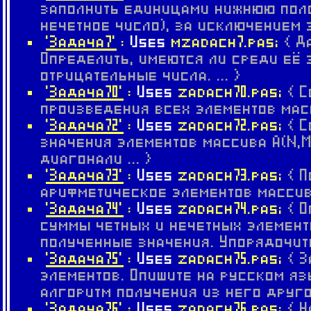
заполнить единицами нижнюю поло
нечетное число), за исключением 
'Задача7'
:
Uses
mzadach7.pas;
{ Д
Определить, имеются ли среди её
отрицательные числа. ... }
'Задача70'
:
Uses
zadach70.pas;
{ 
произведения всех элементов масс
'Задача72'
:
Uses
zadach72.pas;
{ 
значения элементов массива А(N,
диагонали ... }
'Задача73'
:
Uses
zadach73.pas;
{ 
арифметическое элементов массив
'Задача74'
:
Uses
zadach74.pas;
{ 
суммы четных и нечетных элемент
полученные значения. Упорядочить 
'Задача75'
:
Uses
zadach75.pas;
{ 
элементов. Опишите на русском я
алгоритм получения из него другог
'Задача76'
:
Uses
zadach76.pas;
{ 