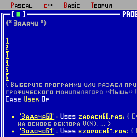
Pascal
c++
Basic
Теория
PRO
{* Задачи *}
1
2
3
4
5
6
{ Выберите программу или раздел пр
графического манипулятора «Мышь» !
Case
User
Of
'Задача60'
:
Uses
zadach60.pas;
{ 
на основе вектора V(N). ... }
'Задача61'
:
Uses
bzadach61.pas;
{