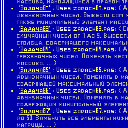
массива, находящихся в правом тре
'Задача81'
:
Uses
zadach81.pas;
{ 
двухзначных чисел. Вывести сам м
также минимальный элемент массива
'Задача83'
:
Uses
zadach83.pas;
{ 
случайных чисел от 1 до 9. Вывести
столбца, содержащего максимальный
'Задача84'
:
Uses
zadach84.pas;
{ 
трехзначных чисел. Поменять мес
массива. ... }
'Задача85'
:
Uses
zadach85.pas;
{ 
двухзначных чисел. Поменять в ма
содержащей максимальный элемент.
'Задача86'
:
Uses
zadach86.pas;
{ 
двухзначных чисел. Поменять в м
содержащим минимальный элемент. 
'Задача87'
:
Uses
zadach87.pas;
{ 
до 50. Заменить все элементы ниж
матрицу. ... }