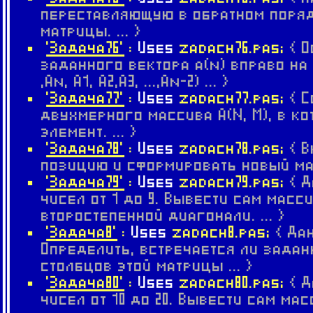
переставляющую в обратном поря
матрицы. ... }
'Задача76'
:
Uses
zadach76.pas;
{ 
заданного вектора a(n) вправо на 
,An, A1, A2,A3, ...,An-2) ... }
'Задача77'
:
Uses
zadach77.pas;
{ 
двухмерного массива А(N, M), в к
элемент. ... }
'Задача78'
:
Uses
zadach78.pas;
{ 
позицию и сформировать новый мас
'Задача79'
:
Uses
zadach79.pas;
{ 
чисел от 1 до 9. Вывести сам масс
второстепенной диагонали. ... }
'Задача8'
:
Uses
zadach8.pas;
{ Да
Определить, встречается ли зада
столбцов этой матрицы ... }
'Задача80'
:
Uses
zadach80.pas;
{ 
чисел от 10 до 20. Вывести сам м