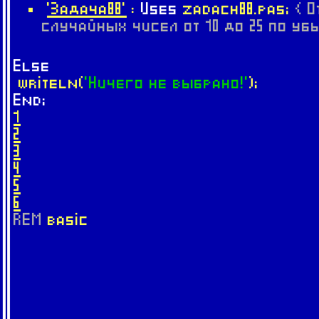
'Задача88'
:
Uses
zadach88.pas;
{ 
случайных чисел от 10 до 25 по убы
Else
writeln(
'Ничего не выбрано!'
);
End;
1
2
3
4
5
6
REM
basic